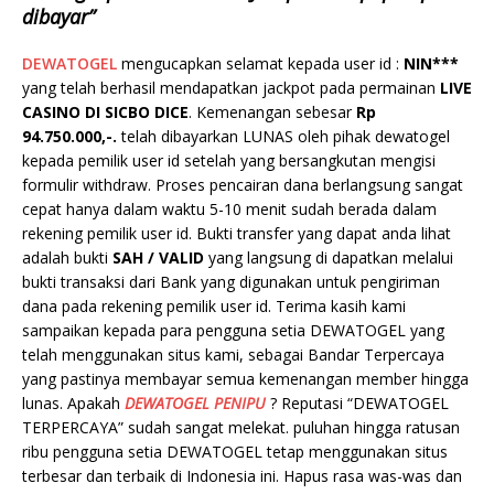
dibayar”
DEWATOGEL
mengucapkan selamat kepada user id :
NIN***
yang telah berhasil mendapatkan jackpot pada permainan
LIVE
CASINO DI SICBO DICE
. Kemenangan sebesar
Rp
94.750.000,-.
telah dibayarkan LUNAS oleh pihak dewatogel
kepada pemilik user id setelah yang bersangkutan mengisi
formulir withdraw. Proses pencairan dana berlangsung sangat
cepat hanya dalam waktu 5-10 menit sudah berada dalam
rekening pemilik user id. Bukti transfer yang dapat anda lihat
adalah bukti
SAH / VALID
yang langsung di dapatkan melalui
bukti transaksi dari Bank yang digunakan untuk pengiriman
dana pada rekening pemilik user id. Terima kasih kami
sampaikan kepada para pengguna setia DEWATOGEL yang
telah menggunakan situs kami, sebagai Bandar Terpercaya
yang pastinya membayar semua kemenangan member hingga
lunas. Apakah
DEWATOGEL PENIPU
? Reputasi “DEWATOGEL
TERPERCAYA” sudah sangat melekat. puluhan hingga ratusan
ribu pengguna setia DEWATOGEL tetap menggunakan situs
terbesar dan terbaik di Indonesia ini. Hapus rasa was-was dan