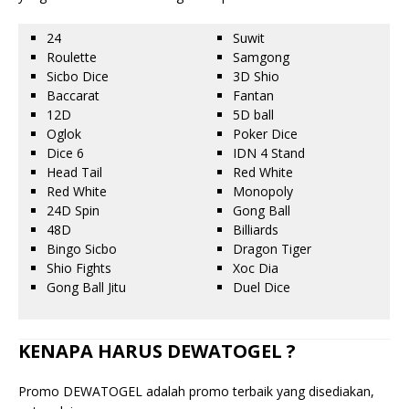
24
Suwit
Roulette
Samgong
Sicbo Dice
3D Shio
Baccarat
Fantan
12D
5D ball
Oglok
Poker Dice
Dice 6
IDN 4 Stand
Head Tail
Red White
Red White
Monopoly
24D Spin
Gong Ball
48D
Billiards
Bingo Sicbo
Dragon Tiger
Shio Fights
Xoc Dia
Gong Ball Jitu
Duel Dice
KENAPA HARUS DEWATOGEL ?
Promo DEWATOGEL adalah promo terbaik yang disediakan,