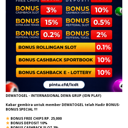
DEWATOGEL - INTERNASIONAL DEWA GRUP (IDN PLAY)
Kabar gembira untuk member DEWATOGEL telah Hadir
BONUS-
BONUS SPECIAL
!!!
BONUS FREE CHIPS RP. 25,000
BONUS DEPOSIT 10%
BONUS CASHBACK SLOT 3%