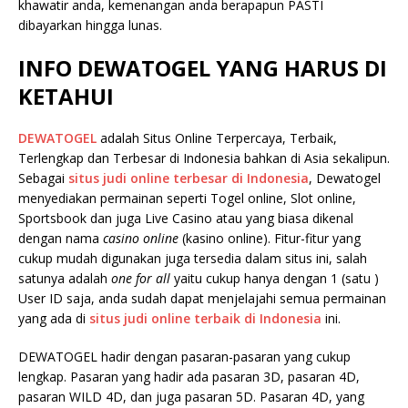
khawatir anda, kemenangan anda berapapun PASTI
dibayarkan hingga lunas.
INFO DEWATOGEL YANG HARUS DI
KETAHUI
DEWATOGEL
adalah Situs Online Terpercaya, Terbaik,
Terlengkap dan Terbesar di Indonesia bahkan di Asia sekalipun.
Sebagai
situs jud
i
online terbesar di Indonesia
, Dewatogel
menyediakan permainan seperti Togel online, Slot online,
Sportsbook dan juga Live Casino atau yang biasa dikenal
dengan nama
casino online
(kasino online). Fitur-fitur yang
cukup mudah digunakan juga tersedia dalam situs ini, salah
satunya adalah
one for all
yaitu cukup hanya dengan 1 (satu )
User ID saja, anda sudah dapat menjelajahi semua permainan
yang ada di
situs judi online terbaik di Indonesia
ini.
DEWATOGEL hadir dengan pasaran-pasaran yang cukup
lengkap. Pasaran yang hadir ada pasaran 3D, pasaran 4D,
pasaran WILD 4D, dan juga pasaran 5D. Pasaran 4D, yang