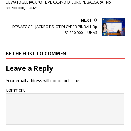
DEWATOGEL JACKPOT LIVE CASINO DI EUROPE BACCARAT Rp
98.700.000,- LUNAS
NEXT
DEWATOGEL JACKPOT SLOT DI CYBER PINBALL Rp
85.250.000,- LUNAS
BE THE FIRST TO COMMENT
Leave a Reply
Your email address will not be published.
Comment