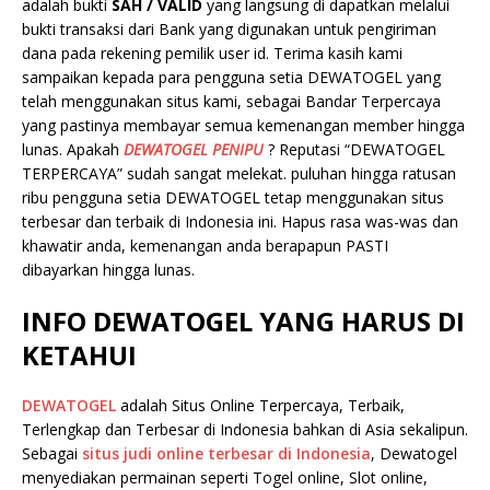
adalah bukti
SAH / VALID
yang langsung di dapatkan melalui
bukti transaksi dari Bank yang digunakan untuk pengiriman
dana pada rekening pemilik user id. Terima kasih kami
sampaikan kepada para pengguna setia DEWATOGEL yang
telah menggunakan situs kami, sebagai Bandar Terpercaya
yang pastinya membayar semua kemenangan member hingga
lunas. Apakah
DEWATOGEL PENIPU
? Reputasi “DEWATOGEL
TERPERCAYA” sudah sangat melekat. puluhan hingga ratusan
ribu pengguna setia DEWATOGEL tetap menggunakan situs
terbesar dan terbaik di Indonesia ini. Hapus rasa was-was dan
khawatir anda, kemenangan anda berapapun PASTI
dibayarkan hingga lunas.
INFO DEWATOGEL YANG HARUS DI
KETAHUI
DEWATOGEL
adalah Situs Online Terpercaya, Terbaik,
Terlengkap dan Terbesar di Indonesia bahkan di Asia sekalipun.
Sebagai
situs jud
i
online terbesar di Indonesia
, Dewatogel
menyediakan permainan seperti Togel online, Slot online,