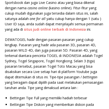
Sportsbook dan juga Live Casino atau yang biasa dikenal
dengan nama
casino online
(kasino online). Fitur-fitur yang
cukup mudah digunakan juga tersedia dalam situs ini, salah
satunya adalah
one for all
yaitu cukup hanya dengan 1 (satu )
User ID saja, anda sudah dapat menjelajahi semua permainan
yang ada di
situs judi online terbaik di Indonesia
ini.
DEWATOGEL hadir dengan pasaran-pasaran yang cukup
lengkap. Pasaran yang hadir ada pasaran 3D, pasaran 4D,
pasaran WILD 4D, dan juga pasaran 5D. Pasaran 4D, yang
terkenal diantara pencinta TOGEL di INDONESIA adalah Togel
Sydney, Togel Singapore, Togel Hongkong. Selain 3 (tiga)
pasaran tersebut, pasaran Togel Toto Macau yang bisa
disaksikan secara Live setiap hari di platform Youtube juga
dapat ditemukan di situs ini. Tipe-tipe pasangan /
bettingan
yang beragam dapat dipilih pada saat melakukan pemasangan
taruhan anda. Tipe yang dimaksud antara lain :
Bettingan Tipe Full yang memiliki hadiah terbesar
Bettingan Tipe Diskon yang memberikan diskon pada