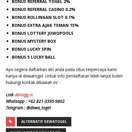
BONUS REFERRAL TOGEL 2%
BONUS REFERRAL CASINO 0.2%
BONUS ROLLINGAN SLOT 0.1%
BONUS EXTRA AJAK TEMAN 15%
BONUS LOTTERY JOWOPOOLS
BONUS MYSTERY BOX
BONUS LUCKY SPIN
BONUS 5 LUCKY BALL
Ayo segera daftarkan diri anda pada situs terpercaya kami
hanya di dewatogel. Untuk info pendaftaran lebih lanjut boleh
hubungi kontak dibawah ini :
Link
detolgg.cc
Whatsapp :
+62 8
21-3395-9802
Telegram : @dewa_togel
ALTERNATIF DEWATOGEL