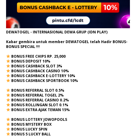
DEWATOGEL - INTERNASIONAL DEWA GRUP (IDN PLAY)
Kabar gembira untuk member DEWATOGEL telah Hadir
BONUS-
BONUS SPECIAL
!!!
BONUS FREE CHIPS RP. 25,000
BONUS DEPOSIT 10%
BONUS CASHBACK SLOT 3%
BONUS CASHBACK CASINO 10%
BONUS CASHBACK E-LOTTERY 10%
BONUS CASHBACK SPORTBOOK 10%
BONUS REFERRAL SLOT 0.5%
BONUS REFERRAL TOGEL 2%
BONUS REFERRAL CASINO 0.2%
BONUS ROLLINGAN SLOT 0.1%
BONUS EXTRA AJAK TEMAN 15%
BONUS LOTTERY JOWOPOOLS
BONUS MYSTERY BOX
BONUS LUCKY SPIN
BONUS 5 LUCKY BALL