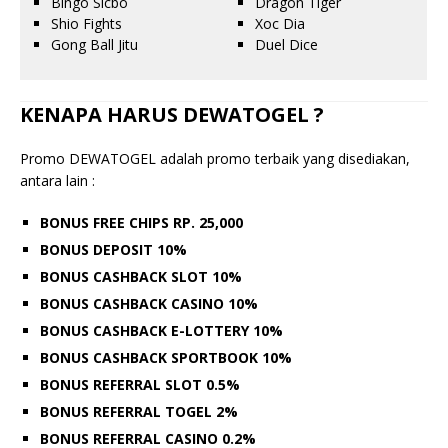
Bingo Sicbo
Dragon Tiger
Shio Fights
Xoc Dia
Gong Ball Jitu
Duel Dice
KENAPA HARUS DEWATOGEL ?
Promo DEWATOGEL adalah promo terbaik yang disediakan,
antara lain :
BONUS FREE CHIPS RP. 25,000
BONUS DEPOSIT 10%
BONUS CASHBACK SLOT 10%
BONUS CASHBACK CASINO 10%
BONUS CASHBACK E-LOTTERY 10%
BONUS CASHBACK SPORTBOOK 10%
BONUS REFERRAL SLOT 0.5%
BONUS REFERRAL TOGEL 2%
BONUS REFERRAL CASINO 0.2%