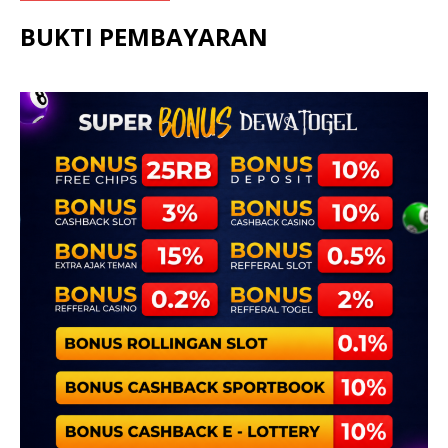
BUKTI PEMBAYARAN