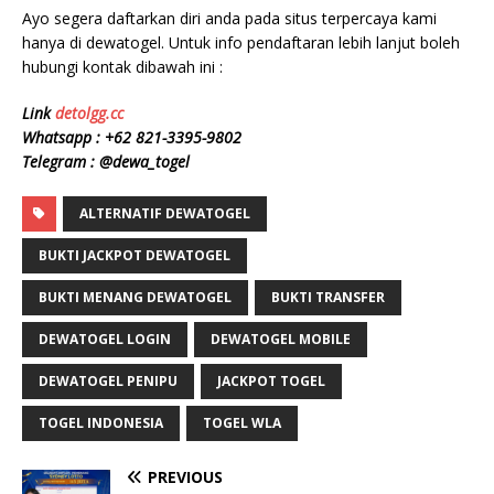
Ayo segera daftarkan diri anda pada situs terpercaya kami
hanya di dewatogel. Untuk info pendaftaran lebih lanjut boleh
hubungi kontak dibawah ini :
Link
detolgg.cc
Whatsapp :
+62 8
21-3395-9802
Telegram : @dewa_togel
ALTERNATIF DEWATOGEL
BUKTI JACKPOT DEWATOGEL
BUKTI MENANG DEWATOGEL
BUKTI TRANSFER
DEWATOGEL LOGIN
DEWATOGEL MOBILE
DEWATOGEL PENIPU
JACKPOT TOGEL
TOGEL INDONESIA
TOGEL WLA
PREVIOUS