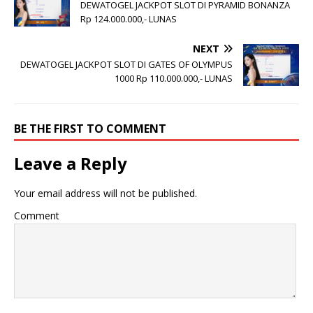
DEWATOGEL JACKPOT SLOT DI PYRAMID BONANZA
Rp 124.000.000,- LUNAS
NEXT
DEWATOGEL JACKPOT SLOT DI GATES OF OLYMPUS
1000 Rp 110.000.000,- LUNAS
BE THE FIRST TO COMMENT
Leave a Reply
Your email address will not be published.
Comment