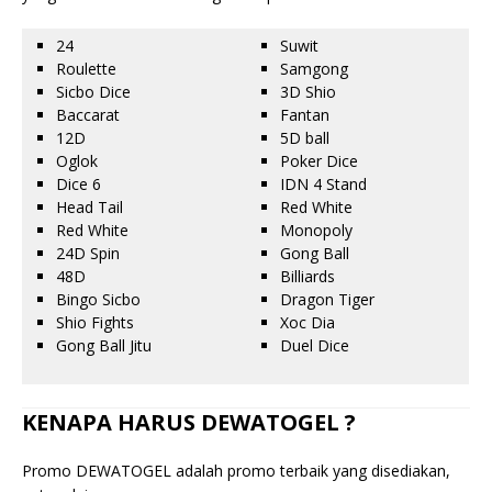
24
Suwit
Roulette
Samgong
Sicbo Dice
3D Shio
Baccarat
Fantan
12D
5D ball
Oglok
Poker Dice
Dice 6
IDN 4 Stand
Head Tail
Red White
Red White
Monopoly
24D Spin
Gong Ball
48D
Billiards
Bingo Sicbo
Dragon Tiger
Shio Fights
Xoc Dia
Gong Ball Jitu
Duel Dice
KENAPA HARUS DEWATOGEL ?
Promo DEWATOGEL adalah promo terbaik yang disediakan,