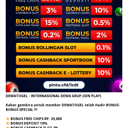
DEWATOGEL - INTERNASIONAL DEWA GRUP (IDN PLAY)
Kabar gembira untuk member DEWATOGEL telah Hadir
BONUS-
BONUS SPECIAL
!!!
BONUS FREE CHIPS RP. 25,000
BONUS DEPOSIT 10%
BONUS CASHBACK SLOT 3%