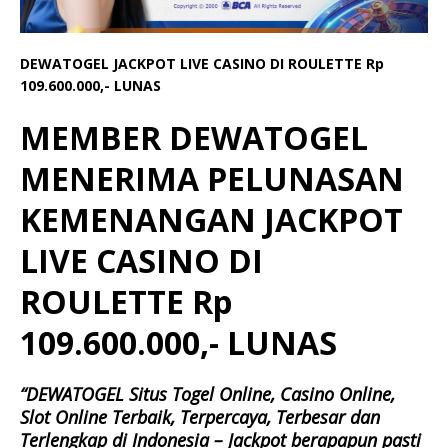
DEWATOGEL JACKPOT LIVE CASINO DI ROULETTE Rp
109.600.000,- LUNAS
MEMBER DEWATOGEL
MENERIMA PELUNASAN
KEMENANGAN JACKPOT
LIVE CASINO DI
ROULETTE Rp
109.600.000,- LUNAS
“DEWATOGEL Situs Togel Online, Casino Online,
Slot Online Terbaik, Terpercaya, Terbesar dan
Terlengkap di Indonesia – Jackpot berapapun pasti