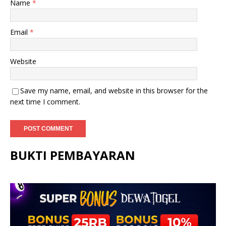
Name
*
Email
*
Website
Save my name, email, and website in this browser for the
next time I comment.
BUKTI PEMBAYARAN