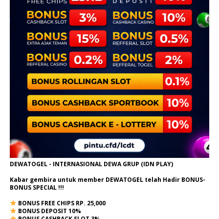
DEWATOGEL - INTERNASIONAL DEWA GRUP (IDN PLAY)
Kabar gembira untuk member DEWATOGEL telah Hadir
BONUS-
BONUS SPECIAL
!!!
BONUS FREE CHIPS RP. 25,000
BONUS DEPOSIT 10%
BONUS CASHBACK SLOT 3%