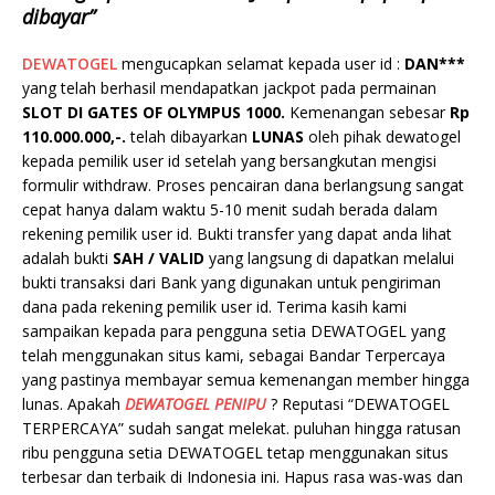
dibayar”
DEWATOGEL
mengucapkan selamat kepada user id :
DAN***
yang telah berhasil mendapatkan jackpot pada permainan
SLOT DI GATES OF OLYMPUS 1000.
Kemenangan sebesar
Rp
110.000.000,-.
telah dibayarkan
LUNAS
oleh pihak dewatogel
kepada pemilik user id setelah yang bersangkutan mengisi
formulir withdraw. Proses pencairan dana berlangsung sangat
cepat hanya dalam waktu 5-10 menit sudah berada dalam
rekening pemilik user id. Bukti transfer yang dapat anda lihat
adalah bukti
SAH / VALID
yang langsung di dapatkan melalui
bukti transaksi dari Bank yang digunakan untuk pengiriman
dana pada rekening pemilik user id. Terima kasih kami
sampaikan kepada para pengguna setia DEWATOGEL yang
telah menggunakan situs kami, sebagai Bandar Terpercaya
yang pastinya membayar semua kemenangan member hingga
lunas. Apakah
DEWATOGEL PENIPU
? Reputasi “DEWATOGEL
TERPERCAYA” sudah sangat melekat. puluhan hingga ratusan
ribu pengguna setia DEWATOGEL tetap menggunakan situs
terbesar dan terbaik di Indonesia ini. Hapus rasa was-was dan