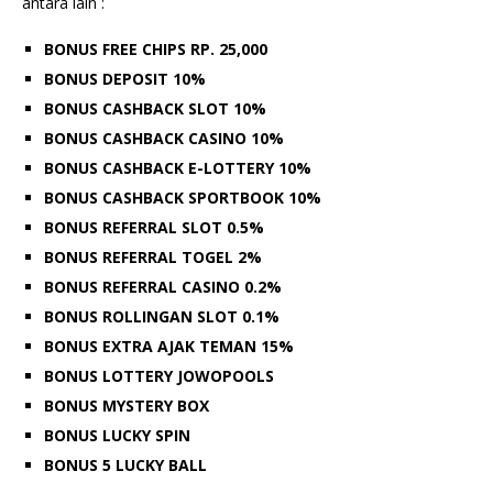
antara lain :
BONUS FREE CHIPS RP. 25,000
BONUS DEPOSIT 10%
BONUS CASHBACK SLOT 10%
BONUS CASHBACK CASINO 10%
BONUS CASHBACK E-LOTTERY 10%
BONUS CASHBACK SPORTBOOK 10%
BONUS REFERRAL SLOT 0.5%
BONUS REFERRAL TOGEL 2%
BONUS REFERRAL CASINO 0.2%
BONUS ROLLINGAN SLOT 0.1%
BONUS EXTRA AJAK TEMAN 15%
BONUS LOTTERY JOWOPOOLS
BONUS MYSTERY BOX
BONUS LUCKY SPIN
BONUS 5 LUCKY BALL