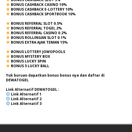
BONUS CASHBACK CASINO 10%
BONUS CASHBACK E-LOTTERY 10%
BONUS CASHBACK SPORTBOOK 10%
BONUS REFERRAL SLOT 0.5%
BONUS REFERRAL TOGEL 2%
BONUS REFERRAL CASINO 0.2%
BONUS ROLLINGAN SLOT 0.1%
BONUS EXTRA AJAK TEMAN 15%
BONUS LOTTERY JOWOPOOLS
BONUS MYSTERY BOX
BONUS LUCKY SPIN
BONUS 5 LUCKY BALL
Yuk buruan dapatkan bonus bonus nya dan daftar di
DEWATOGEL
Link Alternatif
DEWATOGEL
:
Link Alternatif 1
Link Alternatif 2
Link Alternatif 3
Copyright © 2026 | WordPress Theme by
MH Themes