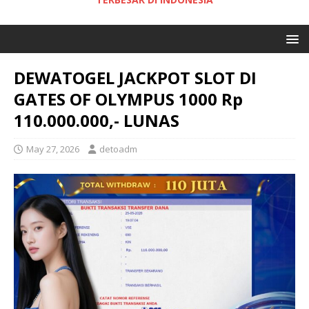
DEWATOGEL JACKPOT SLOT DI
GATES OF OLYMPUS 1000 Rp
110.000.000,- LUNAS
May 27, 2026
detoadm