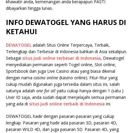
khawatir anda, kemenangan anda berapapun PASTI
dibayarkan hingga lunas.
INFO DEWATOGEL YANG HARUS DI
KETAHUI
DEWATOGEL
adalah Situs Online Terpercaya, Terbaik,
Terlengkap dan Terbesar di Indonesia bahkan di Asia sekalipun.
Sebagai
situs judi online terbesar di Indonesia
, Dewatogel
menyediakan permainan seperti Togel online, Slot online,
Sportsbook dan juga Live Casino atau yang biasa dikenal
dengan nama
casino online
(kasino online). Fitur-fitur yang
cukup mudah digunakan juga tersedia dalam situs ini, salah
satunya adalah
one for all
yaitu cukup hanya dengan 1 (satu )
User ID saja, anda sudah dapat menjelajahi semua permainan
yang ada di
situs judi online terbaik di Indonesia
ini.
DEWATOGEL hadir dengan pasaran-pasaran yang cukup
lengkap. Pasaran yang hadir ada pasaran 3D, pasaran 4D,
pasaran WILD 4D, dan juga pasaran 5D. Pasaran 4D, yang