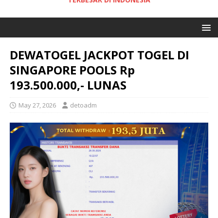
DEWATOGEL JACKPOT TOGEL DI
SINGAPORE POOLS Rp
193.500.000,- LUNAS
May 27, 2026
detoadm